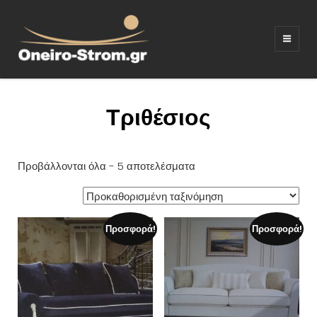
ΣΤΡΩΜΑΤΑ –
Ξενοδοχειακός εξοπλισμος
ΚΡΕΒΑΤΙΑ –
ΛΕΥΚΑ ΕΙΔΗ –
Τριθέσιος
ΚΑΝΑΠΕΔΕΣ
Προβάλλονται όλα - 5 αποτελέσματα
Προσφορά!
Προσφορά!