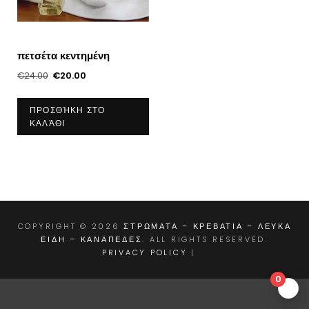
πετσέτα κεντημένη
Original
Η
€
24.00
€
20.00
price
τρέχουσα
was:
τιμή
ΠΡΟΣΘΉΚΗ ΣΤΟ
ΚΑΛΆΘΙ
€24.00.
είναι:
€20.00.
COPYRIGHT © 2026
ΣΤΡΩΜΑΤΑ – ΚΡΕΒΑΤΙΑ – ΛΕΥΚΑ
ΕΙΔΗ – ΚΑΝΑΠΕΔΕΣ
. ALL RIGHTS RESERVED.
PRIVACY POLICY
|
0