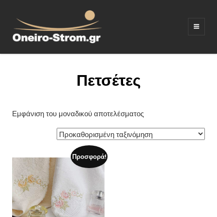
ΣΤΡΩΜΑΤΑ –
Ξενοδοχειακός εξοπλισμος
ΚΡΕΒΑΤΙΑ –
ΛΕΥΚΑ ΕΙΔΗ –
Πετσέτες
ΚΑΝΑΠΕΔΕΣ
Εμφάνιση του μοναδικού αποτελέσματος
Προσφορά!