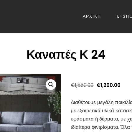
ΑΡΧΙΚΗ
E-SH
ΡΕΒΑΤΙΑ – ΛΕΥΚΑ ΕΙΔΗ – ΚΑΝΑΠ
Καναπές Κ 24
Original
Η
€
1,550.00
€
1,200.00
price
τρέ
was:
τιμή
Διαθέτουμε μεγάλη ποικιλί
€1,550.00.
είναι
με εξαιρετικά υλικά κατασκ
€1,2
υφάσματα ή δέρματα, με χε
ιδιαίτερα φινιρίσματα. Όλα