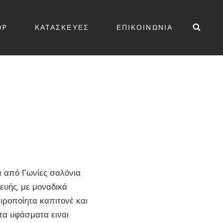
Sea
OP
ΚΑΤΑΣΚΕΥΕΣ
ΕΠΙΚΟΙΝΩΝΙΑ
ΕΔΕΣ
χουσα
α από Γωνίες σαλόνια
:
ευής, με μοναδικά
00.00.
ιροποίητα καπιτονέ και
 τα υφάσματα ειναι