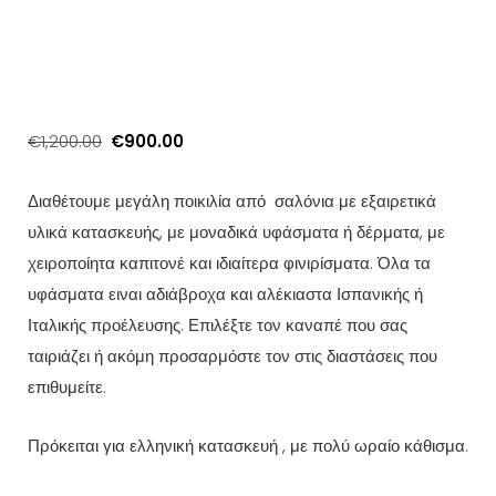
Original
Η
€
1,200.00
€
900.00
price
τρέχουσα
was:
τιμή
Διαθέτουμε μεγάλη ποικιλία από σαλόνια με εξαιρετικά
€1,200.00.
είναι:
υλικά κατασκευής, με μοναδικά υφάσματα ή δέρματα, με
€900.00.
χειροποίητα καπιτονέ και ιδιαίτερα φινιρίσματα. Όλα τα
υφάσματα ειναι αδιάβροχα και αλέκιαστα Ισπανικής ή
Ιταλικής προέλευσης. Επιλέξτε τον καναπέ που σας
ταιριάζει ή ακόμη προσαρμόστε τον στις διαστάσεις που
επιθυμείτε.
Πρόκειται για ελληνική κατασκευή , με πολύ ωραίο κάθισμα.