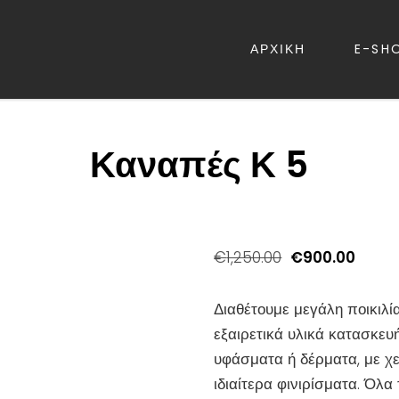
ΑΡΧΙΚΗ
E-SH
ΡΕΒΑΤΙΑ – ΛΕΥΚΑ ΕΙΔΗ – ΚΑΝΑΠ
Καναπές Κ 5
Original
Η
€
1,250.00
€
900.00
price
τρέχο
was:
τιμή
Διαθέτουμε μεγάλη ποικιλί
€1,250.00.
είναι:
εξαιρετικά υλικά κατασκευ
€900.
υφάσματα ή δέρματα, με χε
ιδιαίτερα φινιρίσματα. Όλα