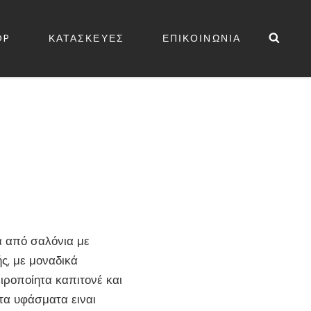
Sea
OP
ΚΑΤΑΣΚΕΥΕΣ
ΕΠΙΚΟΙΝΩΝΙΑ
ΕΔΕΣ
υσα
α από σαλόνια με
ής, με μοναδικά
00.
ιροποίητα καπιτονέ και
 τα υφάσματα ειναι