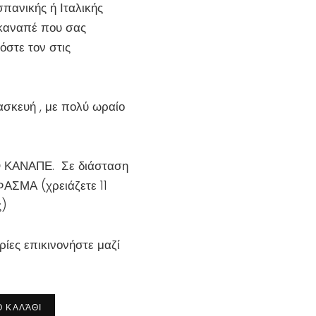
σπανικής ή Ιταλικής
 καναπέ που σας
όστε τον στις
τασκευή , με πολύ ωραίο
 ΚΑΝΑΠΕ.
Σε διάσταση
ΦΑΣΜΑ (
χρειάζετε 11
ς)
ίες επικινονήστε μαζί
 ΚΑΛΆΘΙ