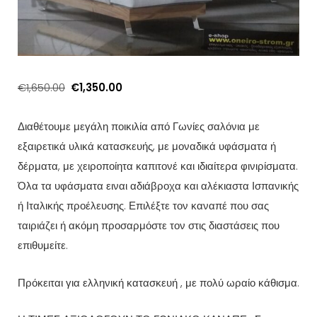
Original
Η
€
1,650.00
€
1,350.00
price
τρέχουσα
was:
τιμή
Διαθέτουμε μεγάλη ποικιλία από Γωνίες σαλόνια με
€1,650.00.
είναι:
εξαιρετικά υλικά κατασκευής, με μοναδικά υφάσματα ή
€1,350.00.
δέρματα, με χειροποίητα καπιτονέ και ιδιαίτερα φινιρίσματα.
Όλα τα υφάσματα ειναι αδιάβροχα και αλέκιαστα Ισπανικής
ή Ιταλικής προέλευσης. Επιλέξτε τον καναπέ που σας
ταιριάζει ή ακόμη προσαρμόστε τον στις διαστάσεις που
επιθυμείτε.
Πρόκειται για ελληνική κατασκευή , με πολύ ωραίο κάθισμα.