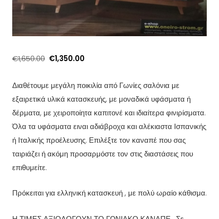
Original
Η
€
1,650.00
€
1,350.00
price
τρέχουσα
was:
τιμή
Διαθέτουμε μεγάλη ποικιλία από Γωνίες σαλόνια με
€1,650.00.
είναι:
εξαιρετικά υλικά κατασκευής, με μοναδικά υφάσματα ή
€1,350.00.
δέρματα, με χειροποίητα καπιτονέ και ιδιαίτερα φινιρίσματα.
Όλα τα υφάσματα ειναι αδιάβροχα και αλέκιαστα Ισπανικής
ή Ιταλικής προέλευσης. Επιλέξτε τον καναπέ που σας
ταιριάζει ή ακόμη προσαρμόστε τον στις διαστάσεις που
επιθυμείτε.
Πρόκειται για ελληνική κατασκευή , με πολύ ωραίο κάθισμα.
Η ΤΙΜΕΣ ΑΞΙΟΛΟΓΟΥΝ ΤΟ ΓΩΝΙΑΚΟ ΚΑΝΑΠΕ.
Σε