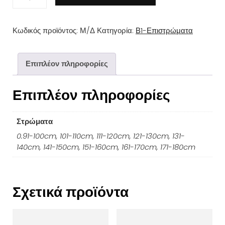
Γ
Επίστρωμα
Κωδικός προϊόντος:
Μ/Δ
Κατηγορία:
Β1-Επιστρώματα
Aloe
Vera
με
Επιπλέον πληροφορίες
4
Επιπλέον πληροφορίες
λάστιχα
Καπιτονέ
ποσότητα
Στρώματα
0.91-100cm, 101-110cm, 111-120cm, 121-130cm, 131-
140cm, 141-150cm, 151-160cm, 161-170cm, 171-180cm
Σχετικά προϊόντα