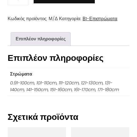
Α
Επίστρωμα
Κωδικός προϊόντος:
Μ/Δ
Κατηγορία:
Β1-Επιστρώματα
Cotton
100%
με
Επιπλέον πληροφορίες
περιμετρική
Επιπλέον πληροφορίες
φάσα
Αδιάβροχο
ποσότητα
Στρώματα
0.91-100cm, 101-110cm, 111-120cm, 121-130cm, 131-
140cm, 141-150cm, 151-160cm, 161-170cm, 171-180cm
Σχετικά προϊόντα