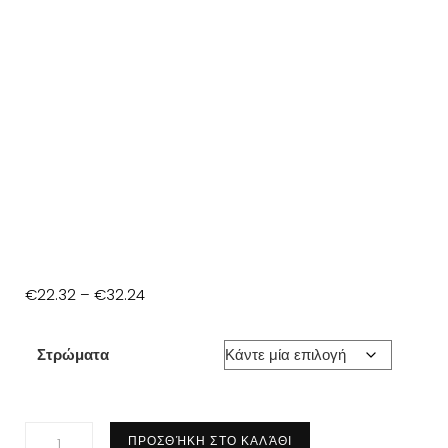
Price
€
22.32
–
€
32.24
range:
€22.32
Στρώματα
through
€32.24
194
ΠΡΟΣΘΉΚΗ ΣΤΟ ΚΑΛΆΘΙ