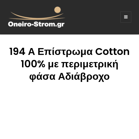
ΣΤΡΩΜΑΤΑ –
Ξενοδοχειακός εξοπλισμος
ΚΡΕΒΑΤΙΑ –
ΛΕΥΚΑ ΕΙΔΗ –
194 Α Επίστρωμα Cotton
ΚΑΝΑΠΕΔΕΣ
100% με περιμετρική
φάσα Αδιάβροχο