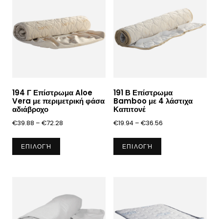
194 Γ Επίστρωμα Aloe
191 Β Επίστρωμα
Vera με περιμετρική φάσα
Bamboo με 4 λάστιχα
αδιάβροχο
Καπιτονέ
Price
Price
€
39.88
–
€
72.28
€
19.94
–
€
36.56
range:
range:
Αυτό
Αυτό
€39.88
€19.94
ΕΠΙΛΟΓΉ
ΕΠΙΛΟΓΉ
το
το
through
through
προϊόν
προϊόν
€72.28
€36.56
έχει
έχει
πολλαπλές
πολλαπλές
παραλλαγές.
παραλλαγές.