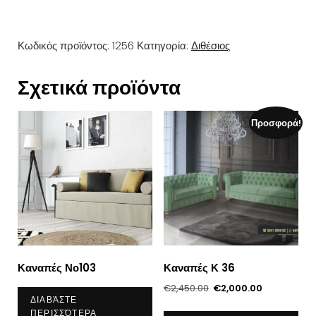
Κωδικός προϊόντος:
1256
Κατηγορία:
Διθέσιος
Σχετικά προϊόντα
Προσφορά!
Καναπές Νο103
Καναπές Κ 36
Original
Η
€
2,450.00
€
2,000.00
ΔΙΑΒΆΣΤΕ
price
τρέχουσα
ΠΕΡΙΣΣΌΤΕΡΑ