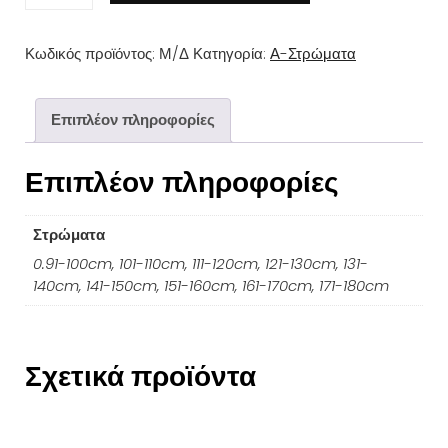
MEDITATION
LATEX
Κωδικός προϊόντος:
Μ/Δ
Κατηγορία:
Α-Στρώματα
SOFT
EXTRA
PLUS
Επιπλέον πληροφορίες
G-
Επιπλέον πληροφορίες
PILLOWTOP
ποσότητα
Στρώματα
0.91-100cm, 101-110cm, 111-120cm, 121-130cm, 131-
140cm, 141-150cm, 151-160cm, 161-170cm, 171-180cm
Σχετικά προϊόντα