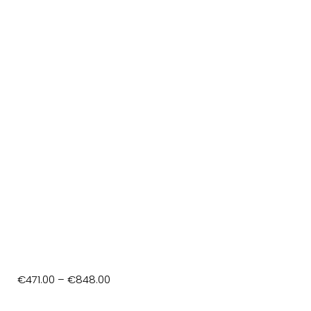
Price
€
471.00
–
€
848.00
range: