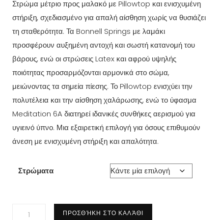
Στρώμα μέτριο προς μαλακό με Pillowtop και ενισχυμένη
€471.00
στήριξη, σχεδιασμένο για απαλή αίσθηση χωρίς να θυσιάζει
through
τη σταθερότητα. Τα Bonnell Springs με λαμάκι
€848.00
προσφέρουν αυξημένη αντοχή και σωστή κατανομή του
βάρους, ενώ οι στρώσεις Latex και αφρού υψηλής
ποιότητας προσαρμόζονται αρμονικά στο σώμα,
μειώνοντας τα σημεία πίεσης. Το Pillowtop ενισχύει την
πολυτέλεια και την αίσθηση χαλάρωσης, ενώ το ύφασμα
Meditation 6A διατηρεί ιδανικές συνθήκες αερισμού για
υγιεινό ύπνο. Μια εξαιρετική επιλογή για όσους επιθυμούν
άνεση με ενισχυμένη στήριξη και απαλότητα.
Στρώματα
EN19
ΠΡΟΣΘΉΚΗ ΣΤΟ ΚΑΛΆΘΙ