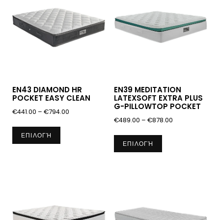
EN43 DIAMOND HR
EN39 MEDITATION
POCKET EASY CLEAN
LATEXSOFT EXTRA PLUS
G-PILLOWTOP POCKET
Price
€
441.00
–
€
794.00
Price
€
489.00
–
€
878.00
range:
Αυτό
range:
Αυτό
€441.00
ΕΠΙΛΟΓΉ
το
€489.00
ΕΠΙΛΟΓΉ
through
το
προϊόν
through
€794.00
προϊόν
€878.00
έχει
έχει
πολλαπλές
πολλαπλές
παραλλαγές.
παραλλαγές.
Οι
Οι