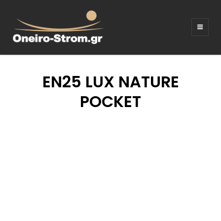
ΣΤΡΩΜΑΤΑ –
Ξενοδοχειακός εξοπλισμος
ΚΡΕΒΑΤΙΑ –
ΛΕΥΚΑ ΕΙΔΗ –
EN25 LUX NATURE
ΚΑΝΑΠΕΔΕΣ
POCKET