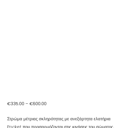
Price
€
335.00
–
€
600.00
range:
Στρώμα μέτριας σκληρότητας με ανεξάρτητα ελατήρια
€335.00
Pocket που προσαρμόζονται στις κινήσεις του σώματος,
through