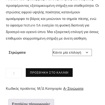
προσφέροντας εξατομικευμένη στήριξη και σταθερότητα. Οι
€600.00
στρώσεις αφρού υψηλής ποιότητας κατανέμουν
ομοιόμορφα το βάρος και μειώνουν τα σημεία πίεσης, ενώ
το ύφασμα Nature 5A ενισχύει τη φυσική διαπνοή για
δροσερό και υγιεινό ύπνο. Μια εξαιρετική επιλογή για όσους
επιθυμούν ισορροπημένη στήριξη με άνετη αίσθηση.
Στρώματα
EN25
ΠΡΟΣΘΉΚΗ ΣΤΟ ΚΑΛΆΘΙ
LUX
NATURE
Κωδικός προϊόντος:
Μ/Δ
Κατηγορία:
Α-Στρώματα
POCKET
ποσότητα
Επιπλέον πληροφορίες