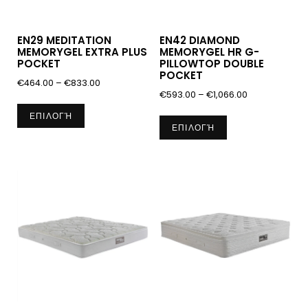
EN29 MEDITATION
EN42 DIAMOND
MEMORYGEL EXTRA PLUS
MEMORYGEL HR G-
POCKET
PILLOWTOP DOUBLE
POCKET
Price
€
464.00
–
€
833.00
Price
€
593.00
–
€
1,066.00
range:
Αυτό
range:
Αυτό
€464.00
ΕΠΙΛΟΓΉ
το
€593.00
ΕΠΙΛΟΓΉ
through
το
προϊόν
through
€833.00
προϊόν
€1,066.00
έχει
έχει
πολλαπλές
πολλαπλές
παραλλαγές.
παραλλαγές.
Οι
Οι
επιλογές
επιλογές
μπορούν
μπορούν
να
να
επιλεγούν