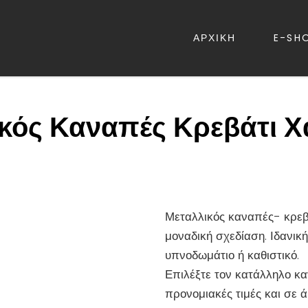
ΑΡΧΙΚΗ
E-SH
ΡΕΒΑΤΙΑ – ΛΕΥΚΑ ΕΙΔΗ – ΚΑΝΑΠ
κός Καναπές Κρεβάτι 
Μεταλλικός καναπές- κρε
μοναδική σχεδίαση. Ιδανική
υπνοδωμάτιο ή καθιστικό.
Επιλέξτε τον κατάλληλο κ
προνομιακές τιμές και σε ά