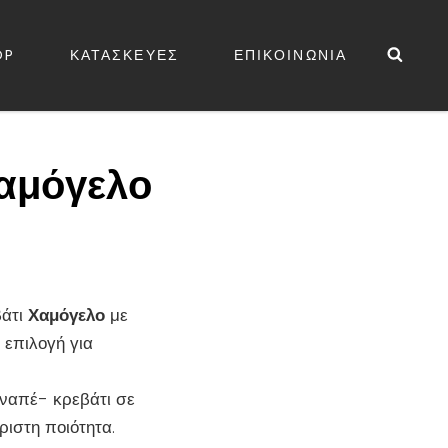
Sea
OP
ΚΑΤΑΣΚΕΥΕΣ
ΕΠΙΚΟΙΝΩΝΙΑ
ΕΔΕΣ
Χαμόγελο
βάτι
Χαμόγελο
με
 επιλογή για
αναπέ- κρεβάτι σε
ριστη ποιότητα.