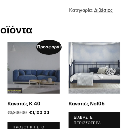
Κατηγορία:
Διθέσιος
ροϊόντα
Προσφορά!
Καναπές Κ 40
Καναπές Νο105
Original
Η
€
1,300.00
€
1,100.00
ΔΙΑΒΆΣΤΕ
price
τρέχουσα
ΠΕΡΙΣΣΌΤΕΡΑ
was:
τιμή
ΠΡΟΣΘΉΚΗ ΣΤΟ