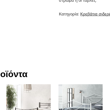
στρώμα ή οι τάβλες.
Κατηγορία:
Κρεβάτια σιδερ
ροϊόντα